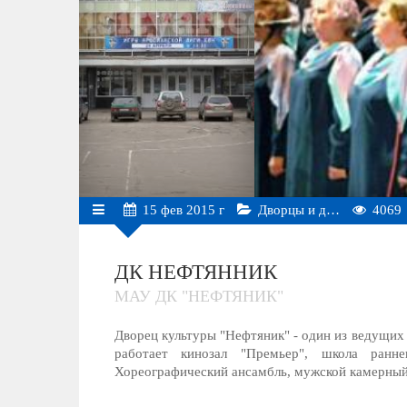
15
фев
2015 г
Дворцы и д…
4069
ДК НЕФТЯННИК
МАУ ДК "НЕФТЯНИК"
Дворец культуры "Нефтяник" - один из ведущих
работает кинозал "Премьер", школа ранне
Хореографический ансамбль, мужской камерный 