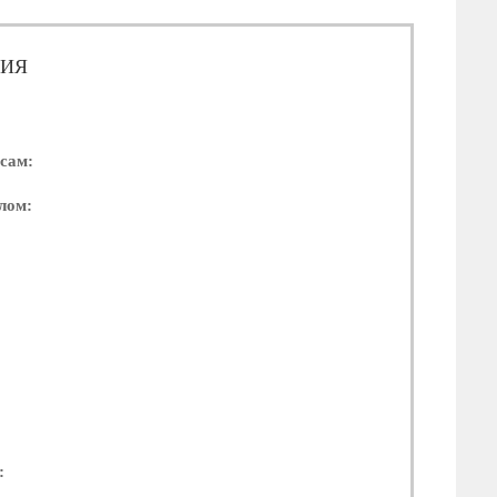
ЦИЯ
сам:
лом:
: