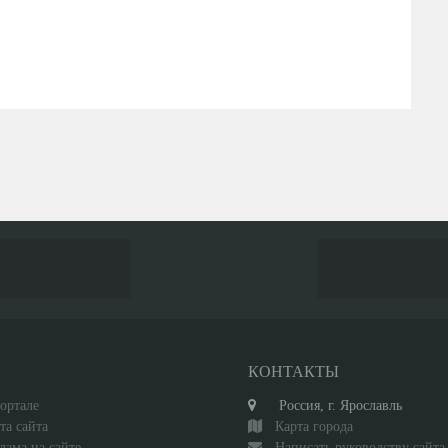
С
КОНТАКТЫ
ортале
Россия, г. Ярославль
та сайта
Карта города
лама на сайте
Написать руководству сайта