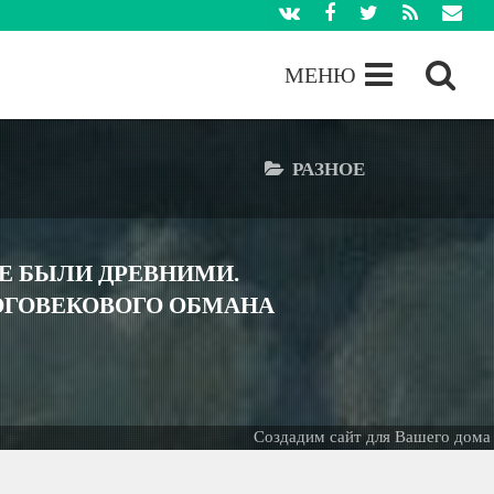
МЕНЮ
РАЗНОЕ
Е БЫЛИ ДРЕВНИМИ.
ОГОВЕКОВОГО ОБМАНА
Создадим сайт для Вашего дома -
БЕС