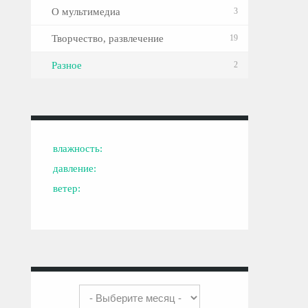
О мультимедиа
3
Творчество, развлечение
19
Разное
2
влажность:
давление:
ветер: