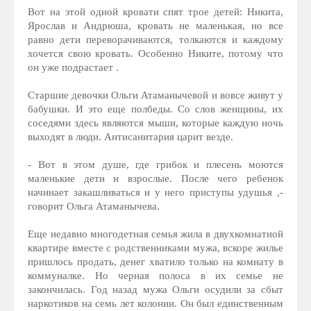
Вот на этой одной кровати спят трое детей: Никита,
Ярослав и Андрюша, кровать не маленькая, но все
равно дети переворачиваются, толкаются и каждому
хочется свою кровать. Особенно Никите, потому что
он уже подрастает .
Старшие девочки Ольги Атаманычевой и вовсе живут у
бабушки. И это еще полбеды. Со слов женщины, их
соседями здесь являются мыши, которые каждую ночь
выходят в люди. Антисанитария царит везде.
- Вот в этом душе, где грибок и плесень моются
маленькие дети и взрослые. После чего ребенок
начинает закашливаться и у него приступы удушья ,-
говорит Ольга Атаманычева.
Еще недавно многодетная семья жила в двухкомнатной
квартире вместе с родственниками мужа, вскоре жилье
пришлось продать, денег хватило только на комнату в
коммуналке. Но черная полоса в их семье не
закончилась. Год назад мужа Ольги осудили за сбыт
наркотиков на семь лет колонии. Он был единственным