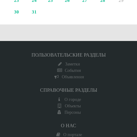
23
24
25
26
27
28
29
30
31
ПОЛЬЗОВАТЕЛЬСКИЕ РАЗДЕЛЫ
Заметки
События
Объявления
СПРАВОЧНЫЕ РАЗДЕЛЫ
О городе
Объекты
Персоны
О НАС
О портале