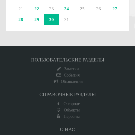
21
22
23
24
25
26
27
28
29
30
31
ПОЛЬЗОВАТЕЛЬСКИЕ РАЗДЕЛЫ
Заметки
События
Объявления
СПРАВОЧНЫЕ РАЗДЕЛЫ
О городе
Объекты
Персоны
О НАС